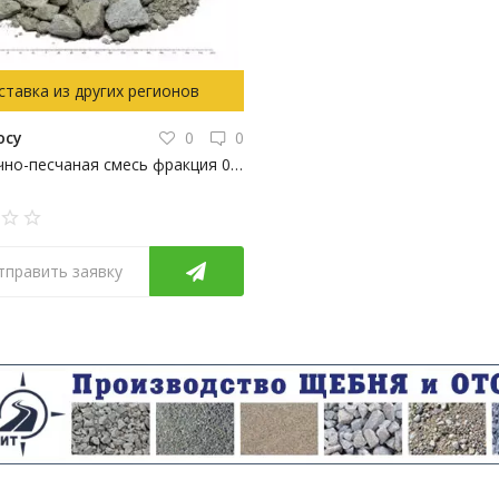
ставка из других регионов
осу
0
0
Щебеночно-песчаная смесь фракция 0-40
тправить заявку