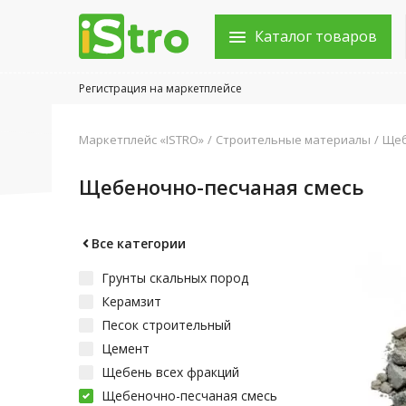
Каталог товаров
Регистрация на маркетплейсе
Войти в аккаунт
Маркетплейс «ISTRO»
Строительные материалы
Щеб
Каталог товаров
Щебеночно-песчаная смесь
Акции
Новости
Все категории
Грунты скальных пород
Статьи
Керамзит
Объявления
Песок строительный
Цемент
Контакты
Щебень всех фракций
Щебеночно-песчаная смесь
Город: Колумбус