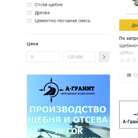
Отсев щебня
Дресва
Цементно-песчаная смесь
До
По запр
Цена
«iSTRO»
О