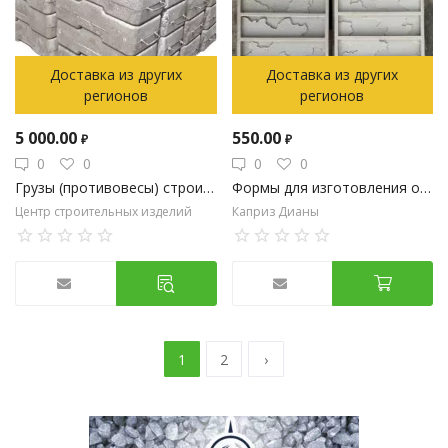
Доставка из других
Доставка из других
регионов
регионов
5 000.00
550.00
₽
₽
0
0
0
0
Грузы (противовесы) строительные для фасадных подъемников
Формы для изготовления облицовочного камня.
Центр строительных изделий
Каприз Дианы
1
2
›