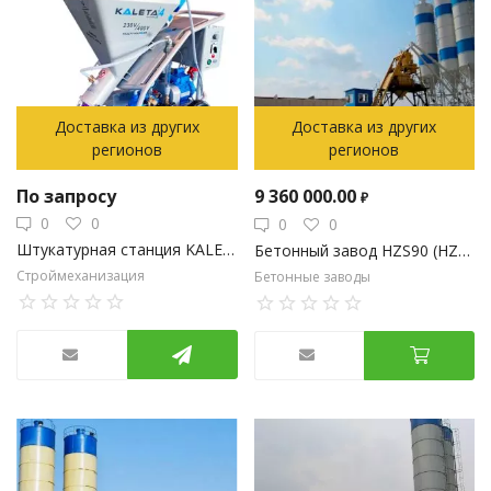
Доставка из других
Доставка из других
регионов
регионов
По запросу
9 360 000.00
₽
0
0
0
0
Штукатурная станция KALETA-4 230/400 Multivoltage
Бетонный завод HZS90 (HZS80, HZS75)
Строймеханизация
Бетонные заводы