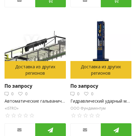
Доставка из других
Доставка из других
регионов
регионов
По запросу
По запросу
0
0
0
0
Автоматические гальванические линии (АГЛ)
Гидравлический ударный молот YC-21 Yongan (Китай)
«iSTRO»
ООО Фундаментум