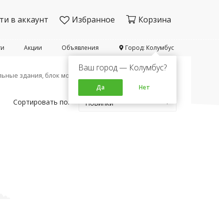
ти в аккаунт
Избранное
Корзина
ти
Акции
Объявления
Город: Колумбус
Ваш город — Колумбус?
ьные здания, блок модули
Да
Нет
Сортировать по:
Новинки