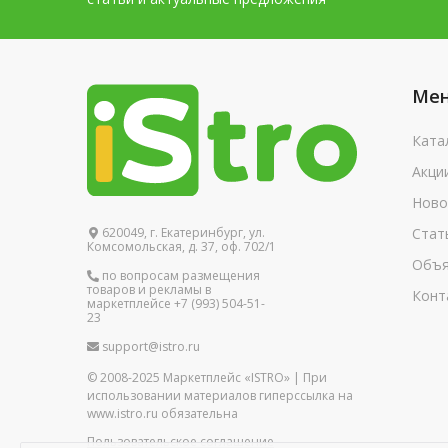
Ме
Ката
Акци
Ново
620049, г. Екатеринбург, ул.
Стат
Комсомольская, д. 37, оф. 702/1
Объя
по вопросам размещения
товаров и рекламы в
Конт
маркетплейсе +7 (993) 504-51-
23
support@istro.ru
© 2008-2025 Маркетплейс «ISTRO» | При
использовании материалов гиперссылка на
www.istro.ru обязательна
Пользовательское соглашение