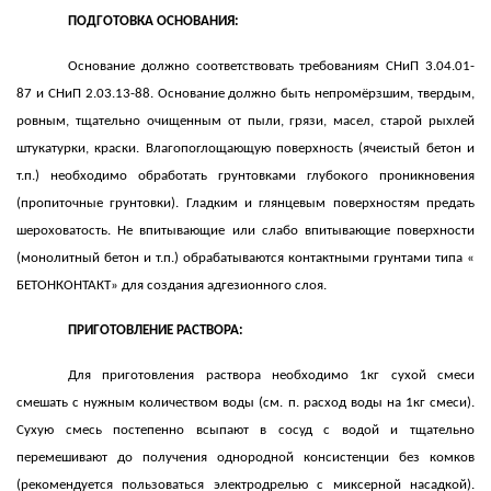
ПОДГОТОВКА ОСНОВАНИЯ:
Основание должно соответствовать требованиям СНиП 3.04.01-
87 и СНиП 2.03.13-88. Основание должно быть непромёрзшим, твердым,
ровным, тщательно очищенным от пыли, грязи, масел, старой рыхлей
штукатурки, краски. Влагопоглощающую поверхность (ячеистый бетон и
т.п.) необходимо обработать грунтовками глубокого проникновения
(пропиточные грунтовки). Гладким и глянцевым поверхностям предать
шероховатость. Не впитывающие или слабо впитывающие поверхности
(монолитный бетон и т.п.) обрабатываются контактными грунтами типа «
БЕТОНКОНТАКТ» для создания адгезионного слоя.
ПРИГОТОВЛЕНИЕ РАСТВОРА:
Для приготовления раствора необходимо 1кг сухой смеси
смешать с нужным количеством воды (см. п. расход воды на 1кг смеси).
Сухую смесь постепенно всыпают в сосуд с водой и тщательно
перемешивают до получения однородной консистенции без комков
(рекомендуется пользоваться электродрелью с миксерной насадкой).