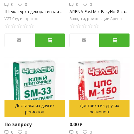
0
0
0
0
Штукатурка декоративная Арт-бетон,8 кг
ARENA FastMix EasyHot8 саморазогревающийся быстротвердеющий бетонный состав (до -15°C)
VGT Студия красок
Завод гидроизоляции Арена
Доставка из других
Доставка из других
регионов
регионов
По запросу
0.00
₽
0
0
0
0