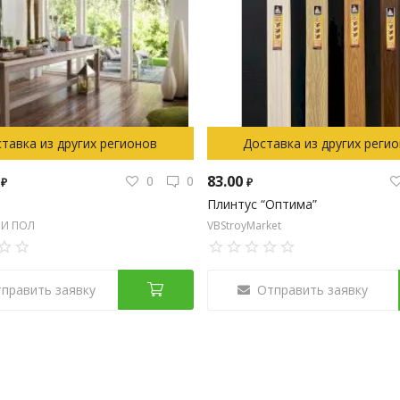
тавка из других регионов
Доставка из других реги
0
83.00
0
0
₽
₽
Плинтус “Оптима”
И ПОЛ
VBStroyMarket
править заявку
Отправить заявку