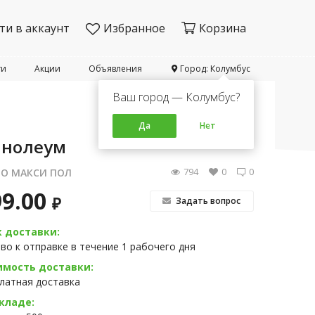
ти в аккаунт
Избранное
Корзина
ти
Акции
Объявления
Город: Колумбус
Ваш город — Колумбус?
Да
Нет
нолеум
794
0
0
О МАКСИ ПОЛ
99.00
₽
Задать вопрос
к доставки:
во к отправке в течение 1 рабочего дня
имость доставки:
латная доставка
кладе: