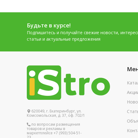
Будьте в курсе!
Подпишитесь и получайте свежие новости, интере
статьи и актуальные предложения
Ме
Ката
Акци
Ново
620049, г. Екатеринбург, ул.
Стат
Комсомольская, д. 37, оф. 702/1
Объя
по вопросам размещения
товаров и рекламы в
Конт
маркетплейсе +7 (993) 504-51-
23