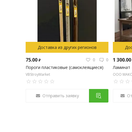
Доставка из других регионов
Дос
75.00
1 300.0
0
0
₽
Пороги пластиковые (самоклеящиеся)
Ламинат
VBStroyMarket
ООО МАКС
Отправить заявку
От