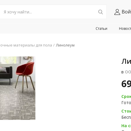
Вой
Статьи
Новос
очные материалы для пола
Линолеум
Ли
в
ОО
6
Сро
Гото
Сто
Бесп
На с