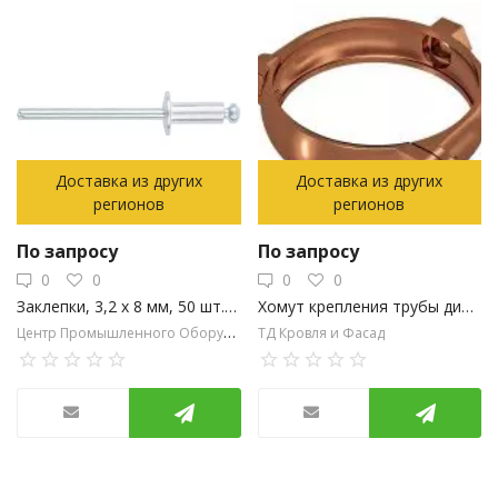
Доставка из других
Доставка из других
регионов
регионов
По запросу
По запросу
0
0
0
0
Заклепки, 3,2 х 8 мм, 50 шт. MATRIX
Хомут крепления трубы диам.80 REGENAU Медный
Центр Промышленного Оборудования
ТД Кровля и Фасад