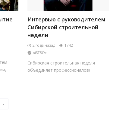
рытие
Интервью с руководителем
Сибирской строительной
недели
2 года назад
1742
«iSTRO»
тем
Сибирская строительная неделя
ии,
объединяет профессионалов!
›