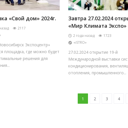
ка «Свой дом» 2024г.
Завтра 27.02.2024 отк
«Мир Климата Экспо»
назад
2117
»
2 года назад
1723
«iSTRO»
Новосибирск Экспоцентр»
ся площадка, где можно будет
27.02.2024 открытие 19-й
птимальные решения для
Международной выставки сис
ия...
кондиционирования, вентиляц
отопления, промышленного...
1
2
3
4