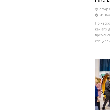
показа
2 года 
«iSTRO
Но наско
как его 
времене
специали