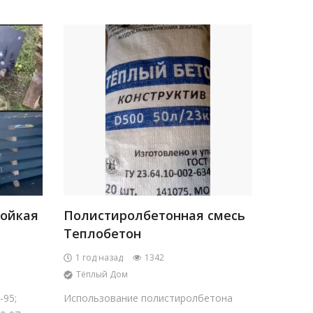
тойкая
Полистиролбетонная смесь
Теплобетон
1 год назад
1342
Тёплый Дом
-95;
Использование полистиролбетона