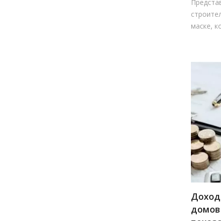
Представ
строител
маске, к
Доход
домов