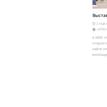
Выстав
2 года 
«iSTRO
в МВК «
откроет
найти о
воплощен