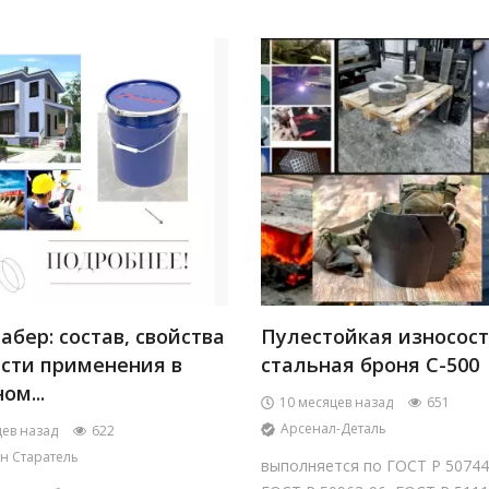
бер: состав, свойства
Пулестойкая износос
асти применения в
стальная броня С-500
ом...
10 месяцев назад
651
Арсенал-Деталь
цев назад
622
н Старатель
выполняется по ГОСТ Р 50744