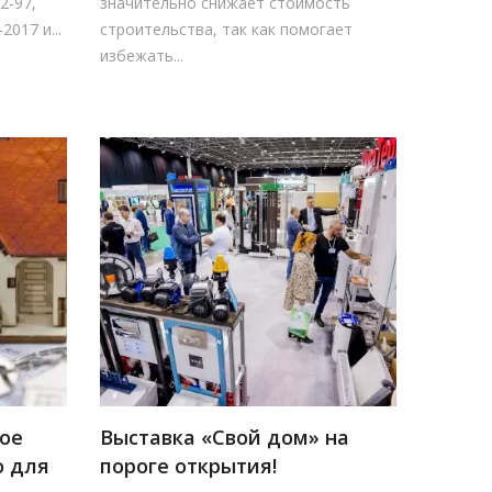
2-97,
значительно снижает стоимость
017 и...
строительства, так как помогает
избежать...
вое
Выставка «Свой дом» на
о для
пороге открытия!