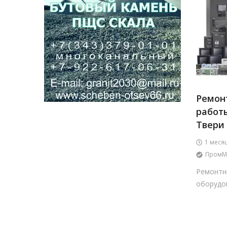
Ремон
работ
Твери
1 меся
ПромМ
Ремонтн
оборудо