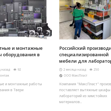
тные и монтажные
Российский производ
ы оборудования в
специализированной
мебели для лаборато
ц назад
92
2 месяца назад
250
онтаж
ООО МаксПласт
ые и монтажные работы
Компания "МаксПласт" произ
вания в Твери
поставляет вытяжные шкафы
лабораторий из химстойких
материалов...