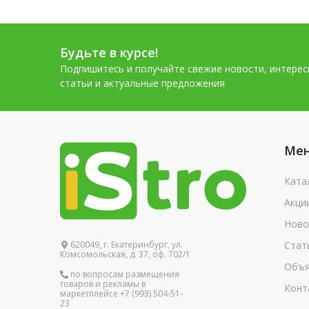
Будьте в курсе!
Подпишитесь и получайте свежие новости, интере
статьи и актуальные предложения
Ме
Ката
Акци
Ново
620049, г. Екатеринбург, ул.
Стат
Комсомольская, д. 37, оф. 702/1
Объя
по вопросам размещения
товаров и рекламы в
Конт
маркетплейсе +7 (993) 504-51-
23