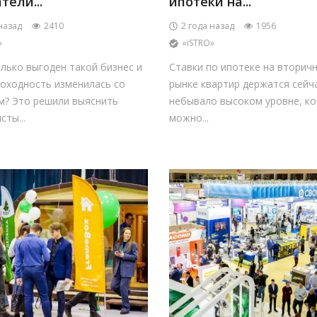
тели...
ипотеки на...
назад
2410
2 года назад
1956
»
«iSTRO»
лько выгоден такой бизнес и
Ставки по ипотеке на вторич
доходность изменилась со
рынке квартир держатся сейч
м? Это решили выяснить
небывало высоком уровне, к
сты...
можно...