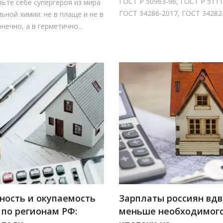
ГОСТ Р 50963-96, ГОСТ Р 5111
ьте себе супергероя из мира
ГОСТ 34286-2017, ГОСТ 34282-2
ьной химии: не в плаще и не в
онечно, а в герметично...
ность и окупаемость
Зарплаты россиян вд
 по регионам РФ:
меньше необходимог