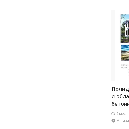
Полида
и обл
бетонн
9 меся
Магази