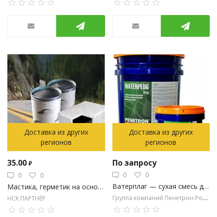
Доставка из других
Доставка из других
регионов
регионов
35.00
По запросу
₽
0
0
0
0
Ватерплаг — сухая смесь для быстрой ликвидации напорных течей
Мастика, герметик на основе битума (от производителя)
Группа компаний Пенетрон-Россия
НСК ПАРТНЁР