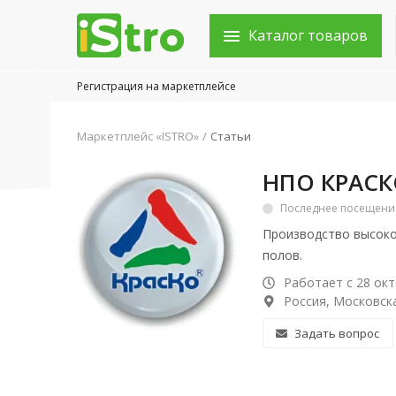
Каталог товаров
Регистрация на маркетплейсе
Войти в аккаунт
Маркетплейс «ISTRO»
Статьи
Каталог товаров
НПО КРАС
Акции
Последнее посещение:
Производство высоко
Новости
полов.
Статьи
Работает с 28 окт
Россия, Московска
Объявления
Задать вопрос
Контакты
Город: Колумбус