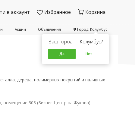
ти в аккаунт
Избранное
Корзина
ти
Акции
Объявления
Город: Колумбус
Ваш город — Колумбус?
Да
Нет
еталла, дерева, полимерных покрытий и наливных
аж, помещение 303 (Бизнес Центр на Жукова)