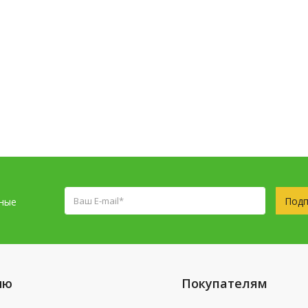
Подп
сные
ню
Покупателям