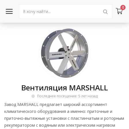
0
Войти в аккаунт
Каталог товаров
Акции
Новости
Вентиляция MARSHALL
Статьи
Последнее посещение: 5 лет назад
Объявления
Завод MARSHALL предлагает широкий ассортимент
климатического оборудования а именно: приточные и
Контакты
приточно-вытяжные установки с пластинчатым и роторным
рекуператором с водяным или электрическим нагревом
Город: Колумбус