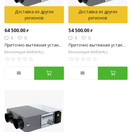
Доставка из других
Доставка из других
регионов
регионов
64 500.00
54 500.00
₽
₽
0
0
0
0
Приточно-вытяжная установка на 600 м3/час с пластинчатым рекуператором с электрическим нагревом
Приточно вытяжная установка на 480 м3/час с пластинчатым рекуператором и встроенной автоматикой
Вентиляция MARSHALL
Вентиляция MARSHALL