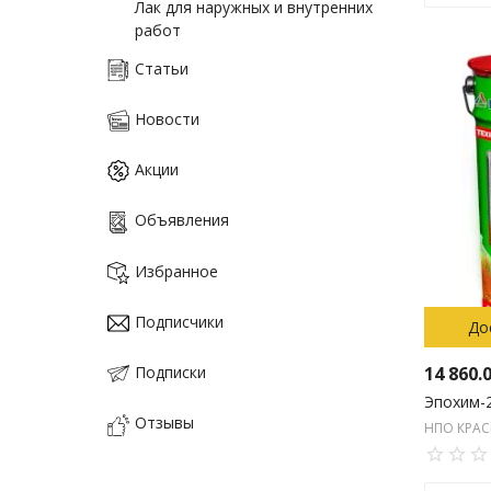
Лак для наружных и внутренних
работ
Мастики кровельные
Статьи
Пропитки для бетона
Новости
Пропитки, антисептики для
дерева
Акции
Растворители, очистители
Объявления
Смеси для стяжки пола
Технические моющие средства
Избранное
Подписчики
До
14 860.
Подписки
Отзывы
НПО КРА