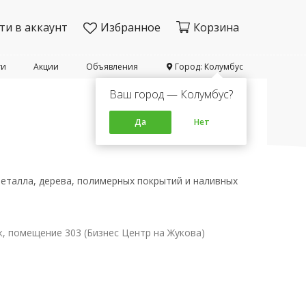
ти в аккаунт
Избранное
Корзина
ти
Акции
Объявления
Город: Колумбус
Ваш город — Колумбус?
Да
Нет
еталла, дерева, полимерных покрытий и наливных
аж, помещение 303 (Бизнес Центр на Жукова)