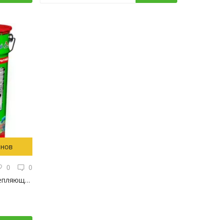
онов
0
0
Протексил-2 «COMFORT» - укрепляющая грунт-пропитка без резкого запаха для бетонных полов, 20кг