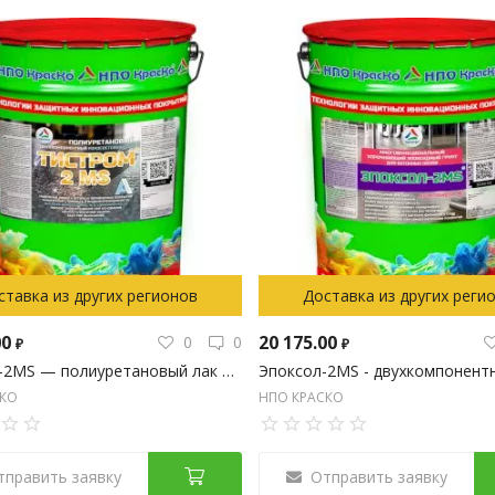
ставка из других регионов
Доставка из других реги
00
20 175.00
0
0
₽
₽
Тистром-2MS — полиуретановый лак для бетонных оснований (глянцевый), Тара 20кг
СКО
НПО КРАСКО
тправить заявку
Отправить заявку