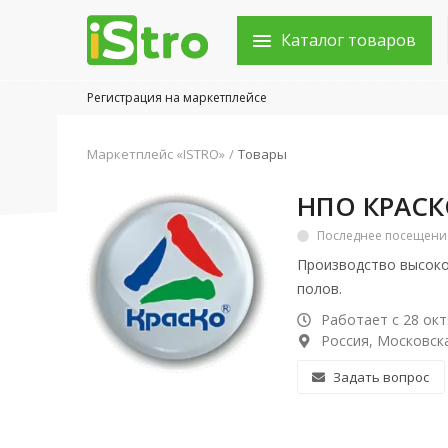
Каталог товаров
Регистрация на маркетплейсе
Войти в аккаунт
Маркетплейс «ISTRO»
Товары
Каталог товаров
НПО КРАС
Акции
Последнее посещение:
Производство высоко
Новости
полов.
Статьи
Работает с 28 окт
Россия, Московска
Объявления
Задать вопрос
Контакты
Город: Колумбус