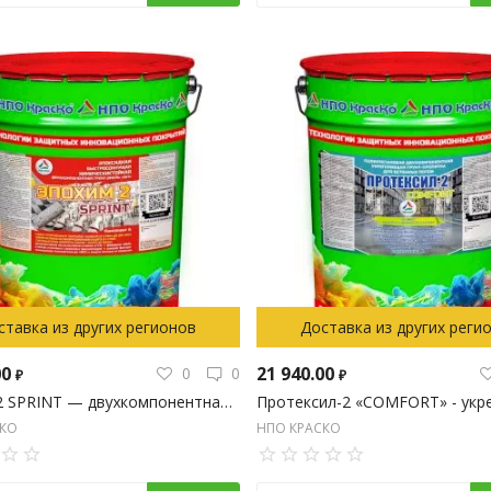
ставка из других регионов
Доставка из других реги
00
21 940.00
0
0
₽
₽
Эпохим-2 SPRINT — двухкомпонентная эпоксидная химстойкая грунт-эмаль «3 в 1» по металлу, 20кг
СКО
НПО КРАСКО