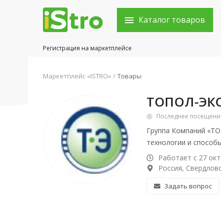
Каталог товаров
Регистрация на маркетплейсе
Войти в аккаунт
Маркетплейс «ISTRO»
Товары
Каталог товаров
ТОПОЛ-ЭК
Акции
Последнее посещение:
Группа Компаний «ТО
Новости
технологии и способ
Статьи
Работает с 27 окт
Россия, Свердловс
Объявления
Задать вопрос
Контакты
Город: Колумбус