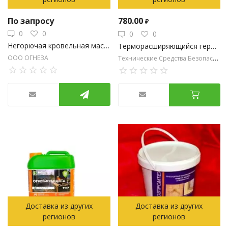
По запросу
780.00
₽
0
0
0
0
Негорючая кровельная мастика
Терморасширяющийся герметик (мастика) ОГНЕБАРЬЕР МТО серый 310 мл
Технические Средства Безопасности
ООО ОГНЕЗА
Доставка из других
Доставка из других
регионов
регионов