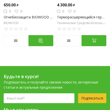
650.00
4 300.00
₽
₽
0
0
0
0
Огнебиозащита BIOWOOD FS концентрат 1:1
Терморасширяющийся герметик (мастика) ОГНЕБАРЬЕР МТО серый 3 кг
Технические Средства Безопасности
BIOWOOD
Будьте в курсе!
Подпишитесь и получайте свежие новости, интересные
статьи и актуальные предложения
Подписаться
Мы в соц.сетях: