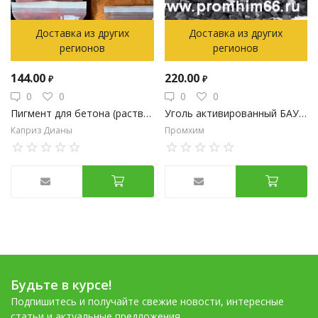
Доставка из других
Доставка из других
регионов
регионов
144.00
220.00
₽
₽
0
0
0
0
Пигмент для бетона (раствора, гипса).
Уголь активированный БАУ-А
Каприз Дианы
Промхим
Будьте в курсе!
Подпишитесь и получайте свежие новости, интересные
статьи и актуальные предложения