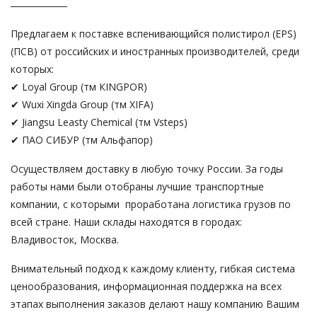
Предлагаем к поставке вспенивающийся полистирол (EPS)
(ПСВ) от российских и иностранных производителей, среди
которых:
✔ Lоyаl Grоuр (тм КINGРОR)
✔ Wuхi Хingdа Grоuр (тм ХIFА)
✔ Jiаngsu Lеаsty Сhеmiсаl (тм Vstерs)
✔ ПАО СИБУР (тм Альфапор)
Осуществляем доставку в любую точку России. За годы
работы нами были отобраны лучшие транспортные
компании, с которыми проработана логистика грузов по
всей стране. Наши склады находятся в городах:
Владивосток, Москва.
Внимательный подход к каждому клиенту, гибкая система
ценообразования, информационная поддержка на всех
этапах выполнения заказов делают нашу компанию Вашим