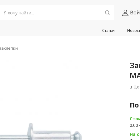
Вой
Статьи
Новос
Заклепки
За
MA
в
Це
По
Сто
0.00
На с