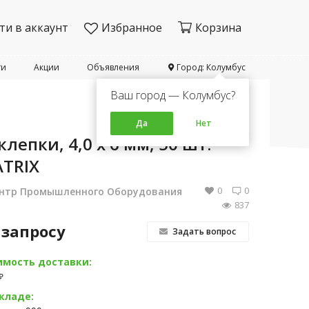
ти в аккаунт
Избранное
Корзина
ти
Акции
Объявления
Город: Колумбус
Ваш город — Колумбус?
Да
Нет
клепки, 4,0 х 6 мм, 50 шт.
TRIX
0
0
нтр Промышленного Оборудования
837
 запросу
Задать вопрос
имость доставки:
₽
кладе: