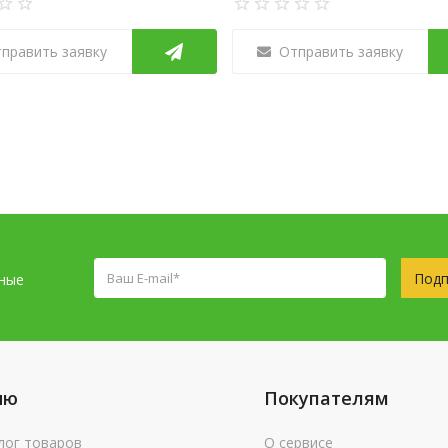
править заявку
Отправить заявку
Подп
сные
ню
Покупателям
лог товаров
О сервисе