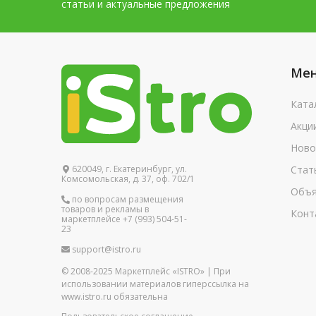
статьи и актуальные предложения
Ме
Ката
Акци
Ново
620049, г. Екатеринбург, ул.
Стат
Комсомольская, д. 37, оф. 702/1
Объя
по вопросам размещения
товаров и рекламы в
Конт
маркетплейсе +7 (993) 504-51-
23
support@istro.ru
© 2008-2025 Маркетплейс «ISTRO» | При
использовании материалов гиперссылка на
www.istro.ru обязательна