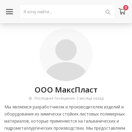
0
Войти в аккаунт
Каталог товаров
Акции
Новости
ООО МаксПласт
Статьи
Последнее посещение: 2 месяца назад
Объявления
Мы являемся разработчиком и производителем изделий и
оборудования из химически стойких листовых полимерных
Контакты
материалов, которые применяются на гальванических и
гидрометаллургических производствах. Мы предоставляем
Город: Колумбус