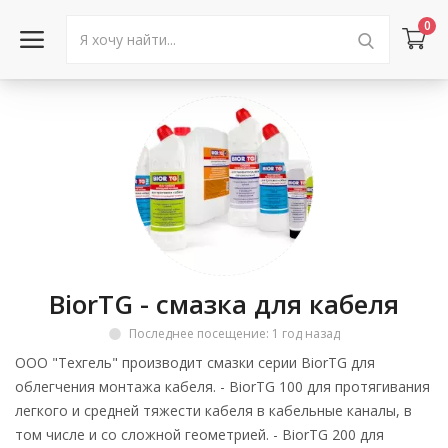
0
Войти в аккаунт
Каталог товаров
Акции
Новости
BiorTG - смазка для кабеля
Статьи
Последнее посещение: 1 год назад
Объявления
ООО "Техгель" производит смазки серии BiorTG для
облегчения монтажа кабеля. - BiorTG 100 для протягивания
Контакты
легкого и средней тяжести кабеля в кабельные каналы, в
том числе и со сложной геометрией. - BiorTG 200 для
Город: Колумбус