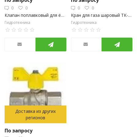
По запросу
По запросу
0
0
0
0
Клапан поплавковый для ёмкости 1/2
Кран для газа шаровый ТК-GAS Внутренняя/наружная резьба 3/4" "бабочка"
Гидротехника
Гидротехника
Доставка из других
регионов
По запросу