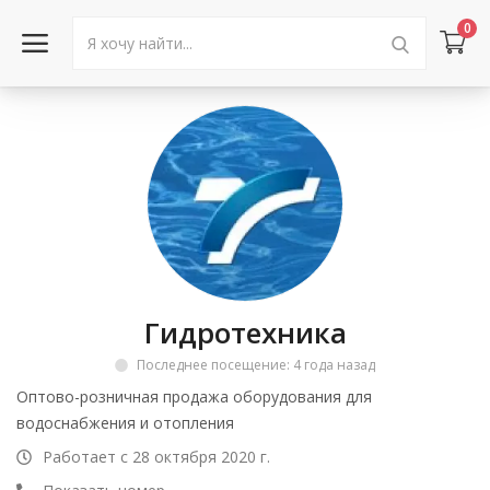
0
Войти в аккаунт
Каталог товаров
Акции
Новости
Гидротехника
Статьи
Последнее посещение: 4 года назад
Объявления
Оптово-розничная продажа оборудования для
водоснабжения и отопления
Контакты
Работает с 28 октября 2020 г.
Город: Колумбус