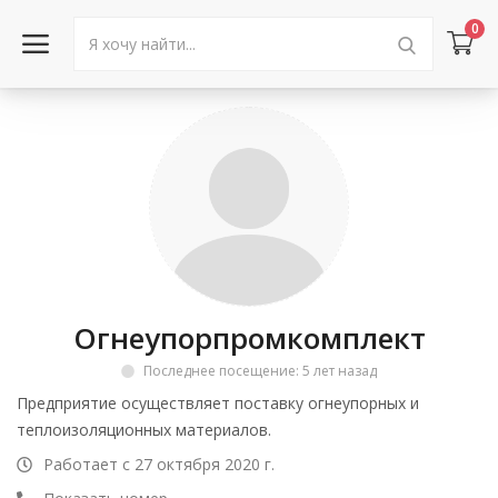
0
Войти в аккаунт
Каталог товаров
Акции
Новости
Огнеупорпромкомплект
Статьи
Последнее посещение: 5 лет назад
Объявления
Предприятие осуществляет поставку огнеупорных и
теплоизоляционных материалов.
Контакты
Работает с 27 октября 2020 г.
Город: Колумбус