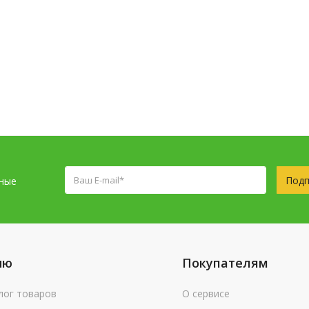
Подп
сные
ню
Покупателям
лог товаров
О сервисе