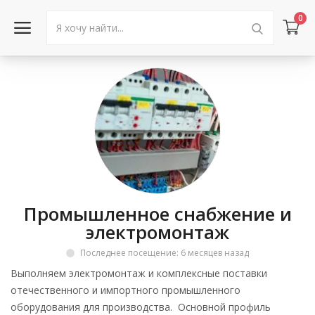
0
Войти в аккаунт
Каталог товаров
Акции
Новости
Промышленное снабжение и
Статьи
электромонтаж
Объявления
Последнее посещение: 6 месяцев назад
Выполняем электромонтаж и комплексные поставки
Контакты
отечественного и импортного промышленного
оборудования для производства. Основной профиль
Город: Колумбус