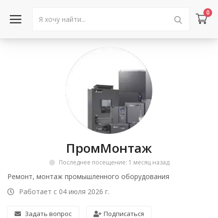
0
Войти в аккаунт
Каталог товаров
Акции
Новости
ПромМонтаж
Статьи
Последнее посещение: 1 месяц назад
Объявления
Ремонт, монтаж промышленного оборудования
Работает с 04 июля 2026 г.
Контакты
Задать вопрос
Подписаться
Город: Колумбус