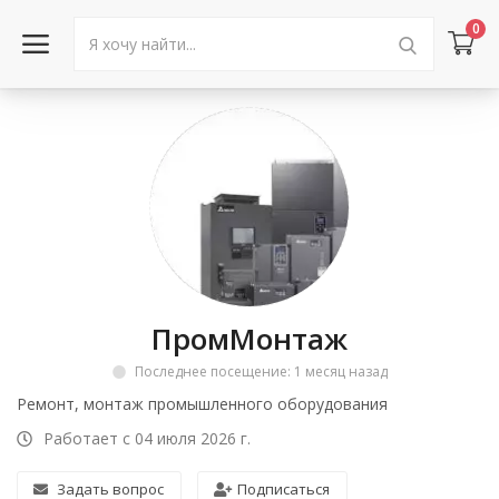
0
Войти в аккаунт
Каталог товаров
Акции
Новости
ПромМонтаж
Статьи
Последнее посещение: 1 месяц назад
Объявления
Ремонт, монтаж промышленного оборудования
Работает с 04 июля 2026 г.
Контакты
Задать вопрос
Подписаться
Город: Колумбус