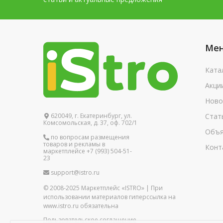
Ме
Ката
Акци
Ново
620049, г. Екатеринбург, ул.
Стат
Комсомольская, д. 37, оф. 702/1
Объя
по вопросам размещения
товаров и рекламы в
Конт
маркетплейсе +7 (993) 504-51-
23
support@istro.ru
© 2008-2025 Маркетплейс «ISTRO» | При
использовании материалов гиперссылка на
www.istro.ru обязательна
Пользовательское соглашение