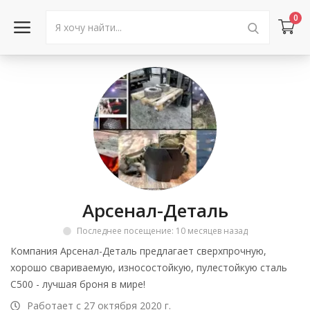
0
Войти в аккаунт
Каталог товаров
Акции
Новости
Арсенал-Деталь
Статьи
Последнее посещение: 10 месяцев назад
Объявления
Компания Арсенал-Деталь предлагает сверхпрочную,
хорошо свариваемую, износостойкую, пулестойкую сталь
Контакты
С500 - лучшая броня в мире!
Работает с 27 октября 2020 г.
Город: Колумбус