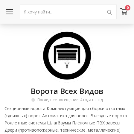
0
Войти в аккаунт
Каталог товаров
Акции
Новости
Ворота Всех Видов
Статьи
Последнее посещение: 4 года назад
Объявления
Секционные ворота Комплектующие для сборки откатных
(сдвижных) ворот Автоматика для ворот Въездные ворота
Контакты
Роллетные системы Шлагбаумы Плёночные ПВХ завесы
Двери (противопожарные, технические, металлические)
Город: Колумбус