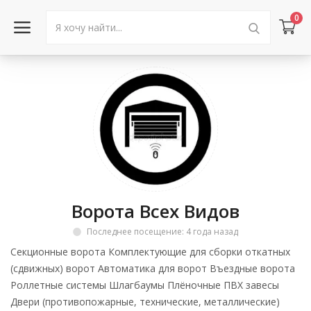
0
Войти в аккаунт
Каталог товаров
Акции
Новости
Ворота Всех Видов
Статьи
Последнее посещение: 4 года назад
Объявления
Секционные ворота Комплектующие для сборки откатных
(сдвижных) ворот Автоматика для ворот Въездные ворота
Контакты
Роллетные системы Шлагбаумы Плёночные ПВХ завесы
Двери (противопожарные, технические, металлические)
Город: Колумбус