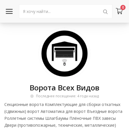
0
Войти в аккаунт
Каталог товаров
Акции
Новости
Ворота Всех Видов
Статьи
Последнее посещение: 4 года назад
Объявления
Секционные ворота Комплектующие для сборки откатных
(сдвижных) ворот Автоматика для ворот Въездные ворота
Контакты
Роллетные системы Шлагбаумы Плёночные ПВХ завесы
Двери (противопожарные, технические, металлические)
Город: Колумбус