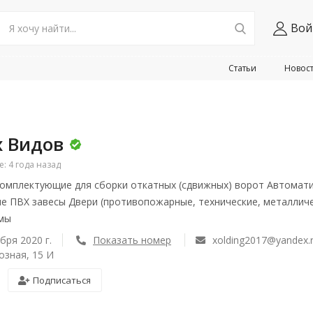
Вой
Статьи
Новос
х Видов
 4 года назад
омплектующие для сборки откатных (сдвижных) ворот Автомат
 ПВХ завесы Двери (противопожарные, технические, металлич
емы
бря 2020 г.
Показать номер
xolding2017@yandex.
хозная, 15 И
Подписаться