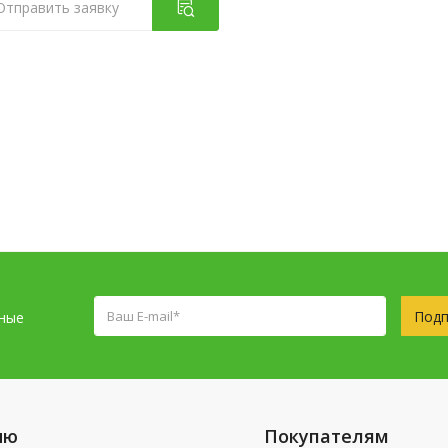
Отправить заявку
Подп
сные
ню
Покупателям