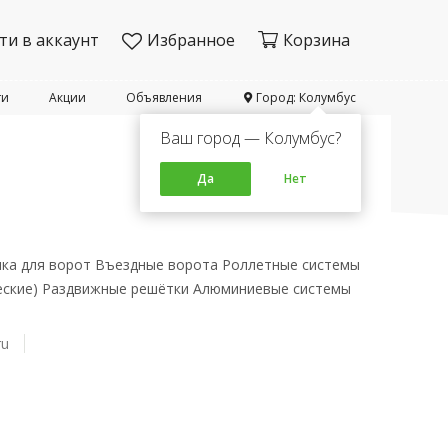
ти в аккаунт
Избранное
Корзина
ти
Акции
Объявления
Город: Колумбус
Ваш город — Колумбус?
Да
Нет
ика для ворот Въездные ворота Роллетные системы
еские) Раздвижные решётки Алюминиевые системы
ru