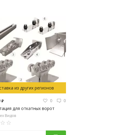
ставка из других регионов
0
0
0
₽
тация для откатных ворот
ех Видов