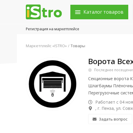
Каталог товаров
Регистрация на маркетплейсе
Войти в аккаунт
Маркетплейс «ISTRO»
Товары
Каталог товаров
Ворота Все
Акции
Последнее посещение:
Секционные ворота К
Новости
Шлагбаумы Плёночные
Статьи
Перегрузочные сист
Работает с 04 ноя
Объявления
, г. Пенза, ул. Сов
Контакты
Задать вопрос
Город: Колумбус