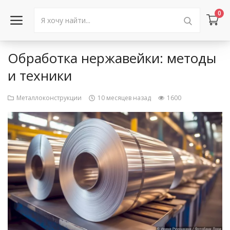
0
Обработка нержавейки: методы
Войти в аккаунт
и техники
Каталог товаров
Металлоконструкции
10 месяцев назад
1600
Акции
Новости
Статьи
Объявления
Контакты
Город: Колумбус