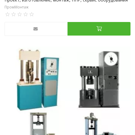
ПромМонтаж