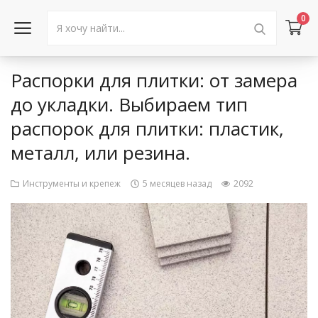
0
Распорки для плитки: от замера
Войти в аккаунт
до укладки. Выбираем тип
распорок для плитки: пластик,
Каталог товаров
металл, или резина.
Акции
Инструменты и крепеж
5 месяцев назад
2092
Новости
Статьи
Объявления
Контакты
Город: Колумбус