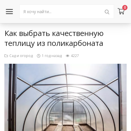
0
Как выбрать качественную
Войти в аккаунт
теплицу из поликарбоната
Каталог товаров
Сад и огород
1 год назад
4227
Акции
Новости
Статьи
Объявления
Контакты
Город: Колумбус