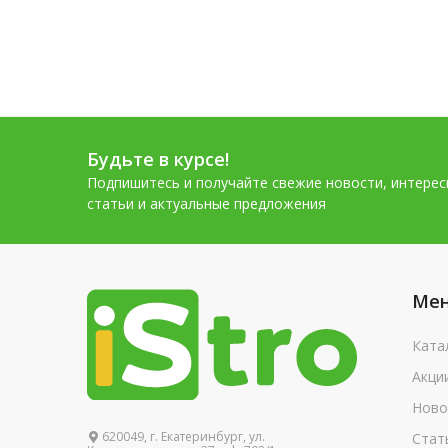
Камень природный
облицовочный
Керамзит
Керамзитобетон
Керамогранит
Кирпич керамический
Будьте в курсе!
Кирпич облицовочный
Подпишитесь и получайте свежие новости, интере
статьи и актуальные предложения
Кирпич строительный
Кладочные смеси
Клей для утеплителя
Ме
Клей плиточный
Клей специальный
Ката
Клей строительный
Акци
универсальный
Ново
Колодцы железобетонные
620049, г. Екатеринбург, ул.
Стат