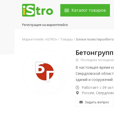
Каталог товаров
Регистрация на маркетплейсе
Войти в аккаунт
Маркетплейс «ISTRO»
Товары
Блоки полистиролбет
Каталог товаров
Бетонгрупп
Акции
Последнее посещение:
В настоящее время к
Новости
Свердловской област
Статьи
зданий и сооружений 
Работает с 09 окт
Объявления
Россия, Свердловс
Контакты
Задать вопрос
Город: Колумбус