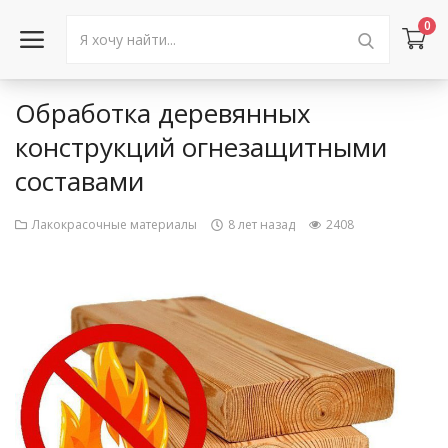
0
Обработка деревянных
Войти в аккаунт
конструкций огнезащитными
составами
Каталог товаров
Акции
Лакокрасочные материалы
8 лет назад
2408
Новости
Статьи
Объявления
Контакты
Город: Колумбус